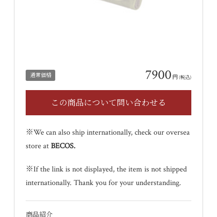
7900
通常価格
円
(税込)
※We can also ship internationally, check our oversea
store at
BECOS
.
※If the link is not displayed, the item is not shipped
internationally. Thank you for your understanding.
商品紹介