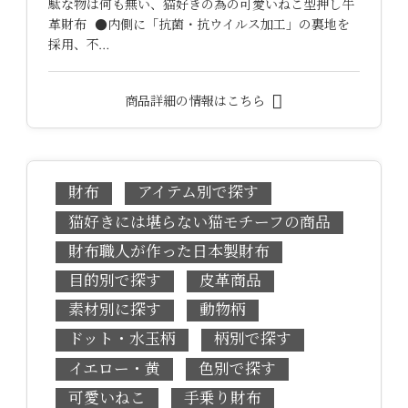
駄な物は何も無い、猫好きの為の可愛いねこ型押し牛
革財布 ●内側に「抗菌・抗ウイルス加工」の裏地を
採用、不…
商品詳細の情報はこちら
財布
アイテム別で探す
猫好きには堪らない猫モチーフの商品
財布職人が作った日本製財布
目的別で探す
皮革商品
素材別に探す
動物柄
ドット・水玉柄
柄別で探す
イエロー・黄
色別で探す
可愛いねこ
手乗り財布