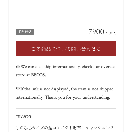
7900
通常価格
円
(税込)
※We can also ship internationally, check our oversea
store at
BECOS
.
※If the link is not displayed, the item is not shipped
internationally. Thank you for your understanding.
商品紹介
手のひらサイズの超コンパクト財布！キャッシュレス