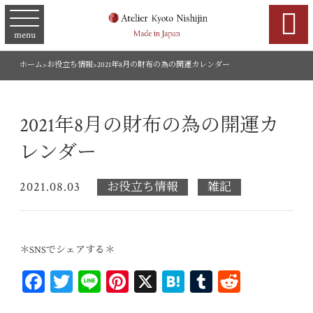

menu
ホーム
>
お役立ち情報
>
2021年8月の財布の為の開運カレンダー
2021年8月の財布の為の開運カ
レンダー
2021.08.03
お役立ち情報
雑記
＊SNSでシェアする＊
Fa
T
Li
Pi
X
H
T
R
ce
wi
ne
nt
at
u
ed