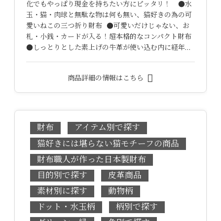
化でもやっぱり現金を持ちたい方にピッタリ！ ●水
玉・猫・肉球と無駄な物は何も無い、猫好きの為の可
愛いねこの三つ折り財布 ●可愛いだけじゃない、お
札・小銭・カードが入る！超本格的なコンパクト財布
●しっとりとした素上げの牛革が使い込む内に経年…
商品詳細の情報はこちら
財布
アイテム別で探す
猫好きには堪らない猫モチーフの商品
財布職人が作った日本製財布
目的別で探す
皮革商品
素材別に探す
動物柄
ドット・水玉柄
柄別で探す