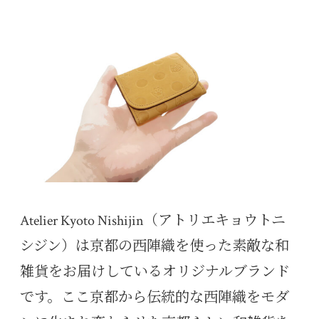
bo
tt
er
en
m
di
ok
er
es
a
bl
t
t
r
Atelier Kyoto Nishijin（アトリエキョウトニ
シジン）は京都の西陣織を使った素敵な和
雑貨をお届けしているオリジナルブランド
です。ここ京都から伝統的な西陣織をモダ