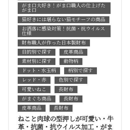
がま口大好き！がま口職人の仕上げた
がま口
猫好きには堪らない猫モチーフの商品
お洒落に感染対策！抗菌・抗ウイルス
仕様
財布職人が作った日本製財布
目的別で探す
皮革商品
素材別に探す
動物柄
ドット・水玉柄
柄別で探す
レッド・赤
色別で探す
可愛いねこ
長財布
がまぐち商品
長財布
皮革商品
長財布
ねこと肉球の型押しが可愛い・牛
革・抗菌・抗ウイルス加工・がま