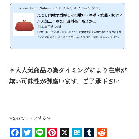
工」の裏地を採用、不安な世の中でも安心して使える財布に ●しっとりとし
Atelier Kyoto Nishijin（アトリエキョウトニシジン）
た素上げの牛革が使い込む内に経年変化も楽しめる！長く使えるねこ財布 ●
可愛いだけじゃないスマホも入る大容量！本格的な機能性がま口ねこ財布 ●
ねこと肉球の型押しが可愛い・牛革・抗菌・抗ウイ
本体...
ルス加工・がま口長財布・親子が...
2021年4月20日
＊問い合わせが非常に多かったので、数量限定にて追加生産中！各色若干数
ですのでお早めに ありそうで無かった！内側に「抗菌・抗ウイルス加工」を
施した可愛いさ溢れる牛革ねこ財布 ●水玉・猫・肉球と無駄な物は何も無
い、猫好きの為の可愛いねこ型押し牛革財布 ●内側に「抗菌・抗ウイルス加
工」の裏地を採用、不安な世の中でも安心して使える財布に ●しっとりとし
た素上げの牛革が使い込む内に経年変化も楽しめる！長く使えるねこ財布 ●
可愛いだけじゃないスマホも入る大容量！本格的な機能性がま口ねこ財布 ●
＊大人気商品の為タイミングにより在庫が
本体色に合...
無い可能性が御座います、ご了承下さい
＊SNSでシェアする＊
Fa
T
Li
Pi
X
H
T
R