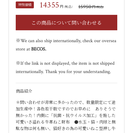
14355
特別価格
15950
円
円
(税込)
(税込)
※We can also ship internationally, check our oversea
store at
BECOS
.
※If the link is not displayed, the item is not shipped
internationally. Thank you for your understanding.
商品紹介
＊問い合わせが非常に多かったので、数量限定にて追
加生産中！各色若干数ですのでお早めに ありそうで
無かった！内側に「抗菌・抗ウイルス加工」を施した
可愛いさ溢れる牛革ねこ財布 ●水玉・猫・肉球と無
駄な物は何も無い、猫好きの為の可愛いねこ型押し牛