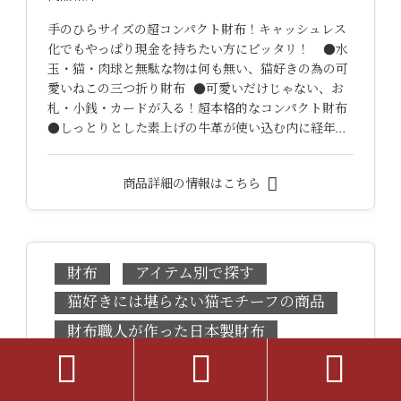
手のひらサイズの超コンパクト財布！キャッシュレス
化でもやっぱり現金を持ちたい方にピッタリ！ ●水
玉・猫・肉球と無駄な物は何も無い、猫好きの為の可
愛いねこの三つ折り財布 ●可愛いだけじゃない、お
札・小銭・カードが入る！超本格的なコンパクト財布
●しっとりとした素上げの牛革が使い込む内に経年…
商品詳細の情報はこちら
財布
アイテム別で探す
猫好きには堪らない猫モチーフの商品
財布職人が作った日本製財布



目的別で探す
皮革商品
素材別に探す
動物柄