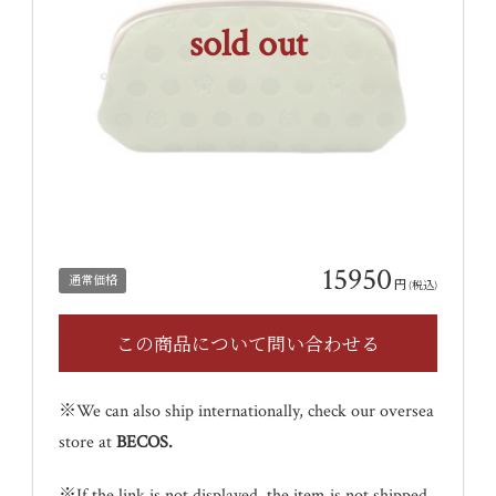
sold out
15950
通常価格
円
(税込)
※We can also ship internationally, check our oversea
store at
BECOS
.
※If the link is not displayed, the item is not shipped