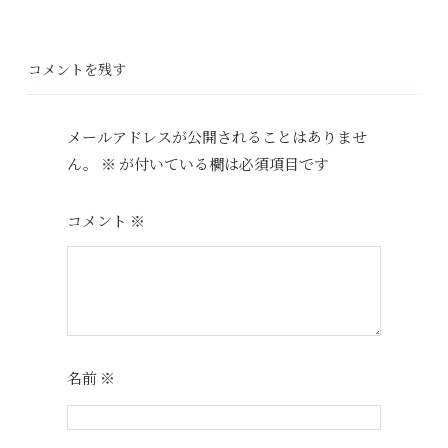
ce
wi
ne
nt
at
u
ed
bo
tt
er
en
m
di
ok
er
es
a
bl
t
コメントを残す
t
r
メールアドレスが公開されることはありませ
ん。
※
が付いている欄は必須項目です
コメント
※
名前
※