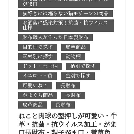
がま口
猫好きには堪らない猫モチーフの商品
お洒落に感染対策！抗菌・抗ウイルス
仕様
財布職人が作った日本製財布
目的別で探す
皮革商品
素材別に探す
動物柄
ドット・水玉柄
柄別で探す
イエロー・黄
色別で探す
可愛いねこ
長財布
がまぐち商品
長財布
皮革商品
長財布
ねこと肉球の型押しが可愛い・牛
革・抗菌・抗ウイルス加工・がま
口長財布・親子がま口・萱草色