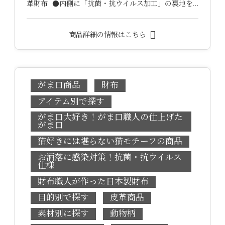
革財布 ●内側に「抗菌・抗ウイルス加工」の裏地を…
商品詳細の情報はこちら
がま口商品
財布
アイテム別で探す
がま口大好き！がま口職人の仕上げた
がま口
猫好きには堪らない猫モチーフの商品
お洒落に感染対策！抗菌・抗ウイルス
仕様
財布職人が作った日本製財布
目的別で探す
皮革商品
素材別に探す
動物柄