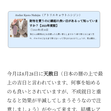
Atelier Kyoto Nishijin（アトリエキョウトニシジン）
財布を買うのに縁起の良い日があるって知っていま
すか？【2021年度版】
2021年3月30日
皆さんは財布はどれ位使ったら買い替えしますか？1年で替えると言う方
や、ボロボロになるまで替えないって方もおられるでしょうが、実は風水的
に財布には寿命があって約3年と言われています。3年以上たってしまった財
布は綺麗に使っているつもりでもやはり色々な汚れ等がついてしまいます、
金運も下がってしまうと言われているので、早めに買い替えた方が良いかも
しれません。 金は天下の回り物と言いますが運気の低いところにはやって来
ないとも言われています、ちょっとでも運気がアップするならと思ってしま
いますよね。...
今月は8月28日に
天赦日
（日本の暦の上で最
上の吉日と言われています、何事を始める
のも良いとされていますが、不成就日と重
なると効果が半減してしまうそうなので注
意しましょう）がやって来ます、結構レア