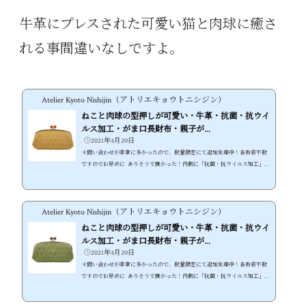
牛革にプレスされた可愛い猫と肉球に癒さ
れる事間違いなしですよ。
Atelier Kyoto Nishijin（アトリエキョウトニシジン）
ねこと肉球の型押しが可愛い・牛革・抗菌・抗ウイ
ルス加工・がま口長財布・親子が...
2021年4月20日
＊問い合わせが非常に多かったので、数量限定にて追加生産中！各色若干数
ですのでお早めに ありそうで無かった！内側に「抗菌・抗ウイルス加工」を
施した可愛いさ溢れる牛革ねこ財布 ●水玉・猫・肉球と無駄な物は何も無
い、猫好きの為の可愛いねこ型押し牛革財布 ●内側に「抗菌・抗ウイルス加
工」の裏地を採用、不安な世の中でも安心して使える財布に ●しっとりとし
Atelier Kyoto Nishijin（アトリエキョウトニシジン）
た素上げの牛革が使い込む内に経年変化も楽しめる！長く使えるねこ財布 ●
可愛いだけじゃないスマホも入る大容量！本格的な機能性がま口ねこ財布 ●
ねこと肉球の型押しが可愛い・牛革・抗菌・抗ウイ
本体...
ルス加工・がま口長財布・親子が...
2021年4月20日
＊問い合わせが非常に多かったので、数量限定にて追加生産中！各色若干数
ですのでお早めに ありそうで無かった！内側に「抗菌・抗ウイルス加工」を
施した可愛いさ溢れる牛革ねこ財布 ●水玉・猫・肉球と無駄な物は何も無
い、猫好きの為の可愛いねこ型押し牛革財布 ●内側に「抗菌・抗ウイルス加