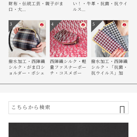
財布・伝統工芸・親子がま
い！・牛革・抗菌・抗ウイ
口・大…
ルス…
3
4
5
撥水加工・西陣織
西陣織シルク・軽
撥水加工・西陣織
シルク・がま口シ
量ファスナーポー
シルク・「抗菌・
ョルダー・ポシェ
チ・コスメポー
抗ウイルス」加
ット…
チ・バ…
工・が…