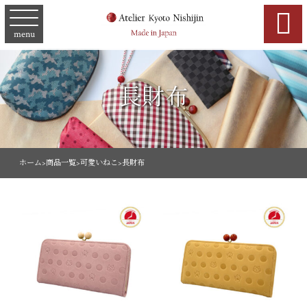

menu
長財布
ホーム
>
商品一覧
>
可愛いねこ
>
長財布