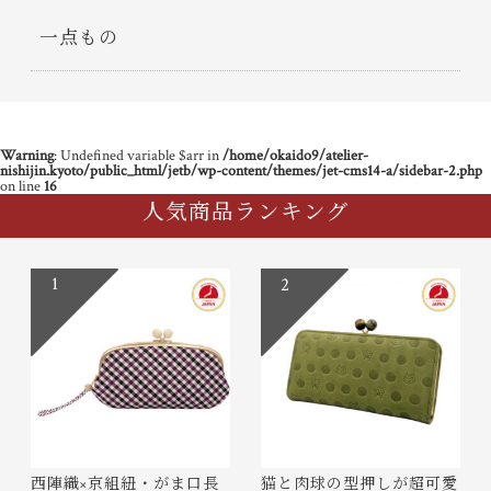
一点もの
Warning
: Undefined variable $arr in
/home/okaido9/atelier-
nishijin.kyoto/public_html/jetb/wp-content/themes/jet-cms14-a/sidebar-2.php
on line
16
人気商品ランキング
1
2
西陣織×京組紐・がま口長
猫と肉球の型押しが超可愛