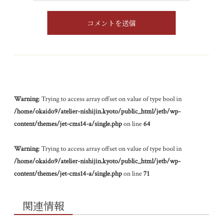
Warning
: Trying to access array offset on value of type bool in
/home/okaido9/atelier-nishijin.kyoto/public_html/jetb/wp-
content/themes/jet-cms14-a/single.php
on line
64
Warning
: Trying to access array offset on value of type bool in
/home/okaido9/atelier-nishijin.kyoto/public_html/jetb/wp-
content/themes/jet-cms14-a/single.php
on line
71
関連情報