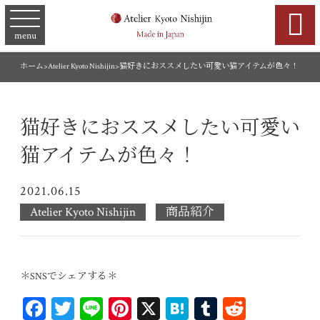

menu
ホーム
>
Atelier Kyoto Nishijin
>
猫好きにおススメしたい可愛い猫アイテムが色々！
猫好きにおススメしたい可愛い
猫アイテムが色々！
2021.06.15
Atelier Kyoto Nishijin
商品紹介
＊SNSでシェアする＊
Fa
T
Li
Pi
X
H
T
R