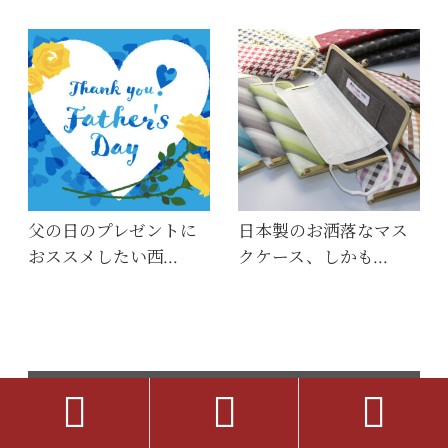
父の日のプレゼントに
日本製のお洒落なマス
おススメしたい西…
クケース、しかも…



京都の西陣織を使った和小物｜Atelier Kyoto Nishijin（ア
トリエキョウトニシジン）