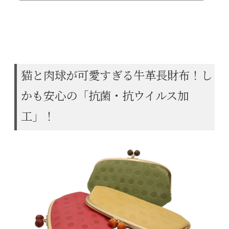
量薄型仕上げ ●全て日本国内で仕上げた伝統の技術を感じる商品 西陣織の
高い技術が生き生きとしたねこの動きを再現！ 高級織物の代名詞とも言える
「西陣織」ですが、その高い技術を惜しみなく使ったねこ柄生地を使いま
し...
猫と肉球が可愛すぎる牛革長財布！し
かも安心の「抗菌・抗ウイルス加
工」！