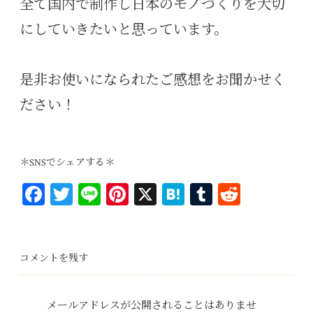
全て国内で制作し日本のモノづくりを大切
にしていきたいと思っています。
是非お使いになられたご感想をお聞かせく
ださい！
＊SNSでシェアする＊
Fa
T
Li
Pi
X
H
T
R
ce
wi
ne
nt
at
u
ed
bo
tt
er
en
m
di
ok
er
es
a
bl
t
コメントを残す
t
r
メールアドレスが公開されることはありませ