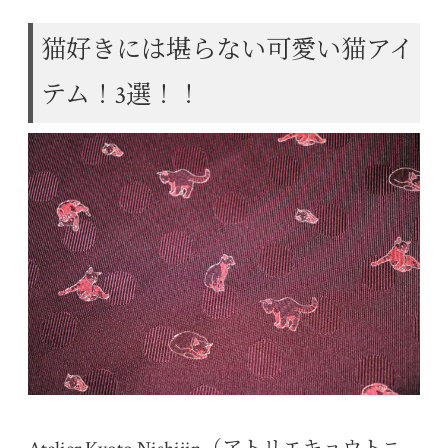
ce
wi
ne
nt
at
u
ed
bo
tt
er
en
m
di
猫好きには堪らない可愛い猫アイ
ok
er
es
a
bl
t
テム！3選！！
t
r