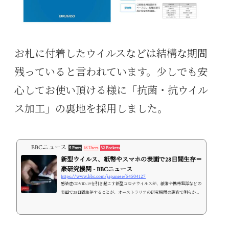
お札に付着したウイルスなどは結構な期間
残っていると言われています。少しでも安
心してお使い頂ける様に「抗菌・抗ウイル
ス加工」の裏地を採用しました。
BBCニュース
5 Posts
16 Users
32 Pockets
新型ウイルス、紙幣やスマホの表面で28日間生存＝
豪研究機関 - BBCニュース
https://www.bbc.com/japanese/54504127
感染症COVID-19を引き起こす新型コロナウイルスが、紙幣や携帯電話などの
表面で28日間生存することが、オーストラリアの研究機関の調査で明らかに
なった。