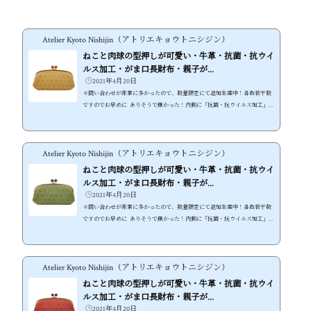
Atelier Kyoto Nishijin（アトリエキョウトニシジン）
ねこと肉球の型押しが可愛い・牛革・抗菌・抗ウイ
ルス加工・がま口長財布・親子が...
2021年4月20日
＊問い合わせが非常に多かったので、数量限定にて追加生産中！各色若干数
ですのでお早めに ありそうで無かった！内側に「抗菌・抗ウイルス加工」を
施した可愛いさ溢れる牛革ねこ財布 ●水玉・猫・肉球と無駄な物は何も無
い、猫好きの為の可愛いねこ型押し牛革財布 ●内側に「抗菌・抗ウイルス加
工」の裏地を採用、不安な世の中でも安心して使える財布に ●しっとりとし
Atelier Kyoto Nishijin（アトリエキョウトニシジン）
た素上げの牛革が使い込む内に経年変化も楽しめる！長く使えるねこ財布 ●
可愛いだけじゃないスマホも入る大容量！本格的な機能性がま口ねこ財布 ●
ねこと肉球の型押しが可愛い・牛革・抗菌・抗ウイ
本体...
ルス加工・がま口長財布・親子が...
2021年4月20日
＊問い合わせが非常に多かったので、数量限定にて追加生産中！各色若干数
ですのでお早めに ありそうで無かった！内側に「抗菌・抗ウイルス加工」を
施した可愛いさ溢れる牛革ねこ財布 ●水玉・猫・肉球と無駄な物は何も無
い、猫好きの為の可愛いねこ型押し牛革財布 ●内側に「抗菌・抗ウイルス加
工」の裏地を採用、不安な世の中でも安心して使える財布に ●しっとりとし
Atelier Kyoto Nishijin（アトリエキョウトニシジン）
た素上げの牛革が使い込む内に経年変化も楽しめる！長く使えるねこ財布 ●
可愛いだけじゃないスマホも入る大容量！本格的な機能性がま口ねこ財布 ●
ねこと肉球の型押しが可愛い・牛革・抗菌・抗ウイ
本体...
ルス加工・がま口長財布・親子が...
2021年4月20日