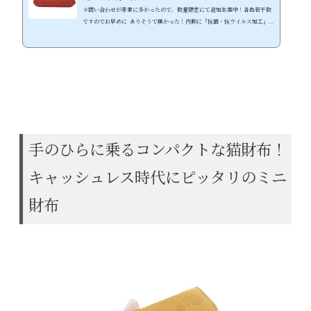
＊問い合わせが非常に多かったので、数量限定にて追加生産中！各色若干数
ですのでお早めに ありそうで無かった！内側に「抗菌・抗ウイルス加工」を
施した可愛いさ溢れる牛革ねこ財布 ●水玉・猫・肉球と無駄な物は何も無
い、猫好きの為の可愛いねこ型押し牛革財布 ●内側に「抗菌・抗ウイルス加
工」の裏地を採用、不安な世の中でも安心して使える財布に ●しっとりとし
た素上げの牛革が使い込む内に経年変化も楽しめる！長く使えるねこ財布 ●
可愛いだけじゃないスマホも入る大容量！本格的な機能性がま口ねこ財布 ●
本体色に合...
手のひらに乗るコンパクトな猫財布！
キャッシュレス時代にピッタリのミニ
財布