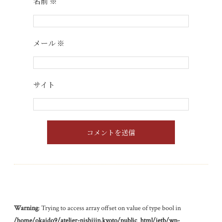
名前
※
メール
※
サイト
Warning
: Trying to access array offset on value of type bool in
/home/okaido9/atelier-nishijin.kyoto/public_html/jetb/wp-