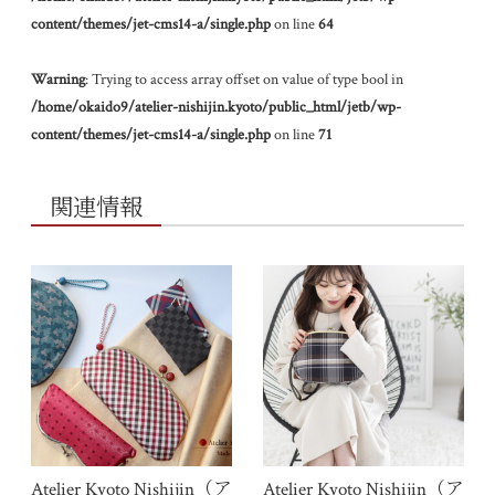
content/themes/jet-cms14-a/single.php
on line
64
Warning
: Trying to access array offset on value of type bool in
/home/okaido9/atelier-nishijin.kyoto/public_html/jetb/wp-
content/themes/jet-cms14-a/single.php
on line
71
関連情報
Atelier Kyoto Nishijin（ア
Atelier Kyoto Nishijin（ア