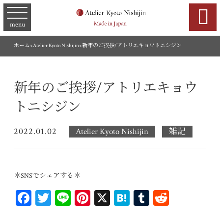

menu
ホーム
>
Atelier Kyoto Nishijin
>
新年のご挨拶/アトリエキョウトニシジン
新年のご挨拶/アトリエキョウ
トニシジン
2022.01.02
Atelier Kyoto Nishijin
雑記
＊SNSでシェアする＊
Fa
T
Li
Pi
X
H
T
R
ce
wi
ne
nt
at
u
ed