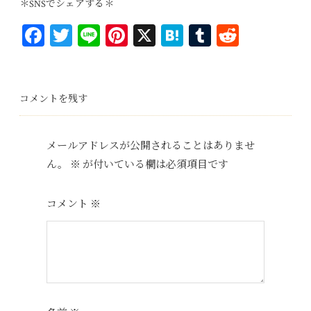
＊SNSでシェアする＊
Fa
T
Li
Pi
X
H
T
R
ce
wi
ne
nt
at
u
ed
bo
tt
er
en
m
di
ok
er
es
a
bl
t
コメントを残す
t
r
メールアドレスが公開されることはありませ
ん。
※
が付いている欄は必須項目です
コメント
※