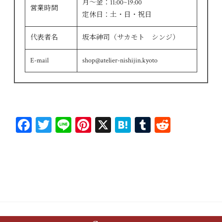
月～金：11:00~19:00
営業時間
定休日：土・日・祝日
代表者名
坂本神司（サカモト シンジ）
E-mail
shop@atelier-nishijin.kyoto
Fa
T
Li
Pi
X
H
T
R
ce
wi
ne
nt
at
u
ed
bo
tt
er
en
m
di
ok
er
es
a
bl
t
t
r