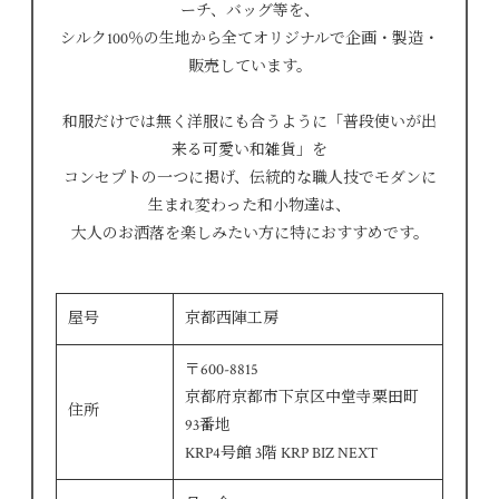
ーチ、バッグ等を、
シルク100％の生地から全てオリジナルで企画・製造・
販売しています。
和服だけでは無く洋服にも合うように「普段使いが出
来る可愛い和雑貨」を
コンセプトの一つに掲げ、伝統的な職人技でモダンに
生まれ変わった和小物達は、
大人のお洒落を楽しみたい方に特におすすめです。
屋号
京都西陣工房
〒600-8815
京都府京都市下京区中堂寺粟田町
住所
93番地
KRP4号館 3階 KRP BIZ NEXT