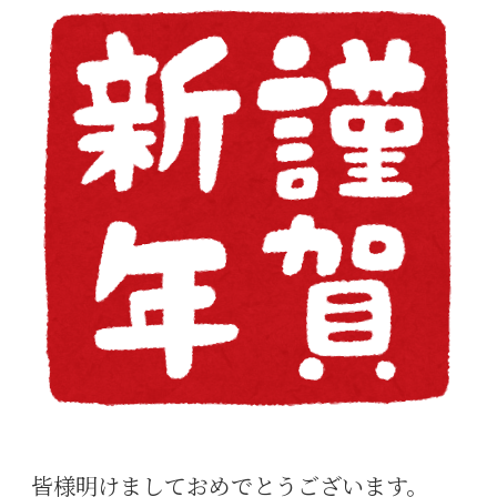
bo
tt
er
en
m
di
ok
er
es
a
bl
t
t
r
皆様明けましておめでとうございます。