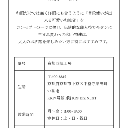
和服だけでは無く洋服にも合うように「普段使いが出
来る可愛い和雑貨」を
コンセプトの一つに掲げ、伝統的な職人技でモダンに
生まれ変わった和小物達は、
大人のお洒落を楽しみたい方に特におすすめです。
屋号
京都西陣工房
〒600-8815
京都府京都市下京区中堂寺粟田町
住所
93番地
KRP4号館 3階 KRP BIZ NEXT
月～金：11:00~19:00
営業時間
定休日：土・日・祝日