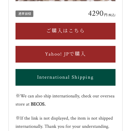
4290
通常価格
円
(税込)
ご購入はこちら
Yahoo! JPで購入
International Shipping
※We can also ship internationally, check our oversea
store at
BECOS
.
※If the link is not displayed, the item is not shipped
internationally. Thank you for your understanding.