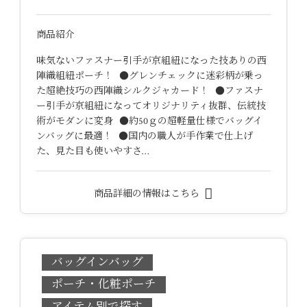
商品紹介
味気ないファスナー引手が京組紐になった技ありの西
陣織組紐ポーチ！ ●グレンチェックに迷彩柄が乗っ
た超絶技巧の西陣織シルクジャカード！ ●ファスナ
ー引手が京組紐になってオリジナリティ抜群、伝統技
術がモダンに変身 ●約50ｇの超軽量仕様でバッグイ
ンバッグに最適！ ●国内の職人が手作業で仕上げ
た、見た目も使いやすさ…
商品詳細の情報はこちら
バッグインバッグ
ポーチ・化粧ポーチ
アイテム別で探す