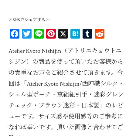
＊SNSでシェアする＊
Fa
T
Li
Pi
X
H
T
R
ce
wi
ne
nt
at
u
ed
bo
tt
er
en
m
di
Atelier Kyoto Nishijin（アトリエキョウトニ
ok
er
es
a
bl
t
シジン）の商品を使って頂いたお客様から
t
r
の貴重なお声をご紹介させて頂きます。今
回は「Atelier Kyoto Nishijin/西陣織シルク・
シェル型ポーチ・京組紐引手・迷彩グレン
チェック・ブラウン迷彩・日本製」のレビ
ューです。サイズ感や使用感等のご参考に
なれば幸いです。頂いた画像と合わせてご