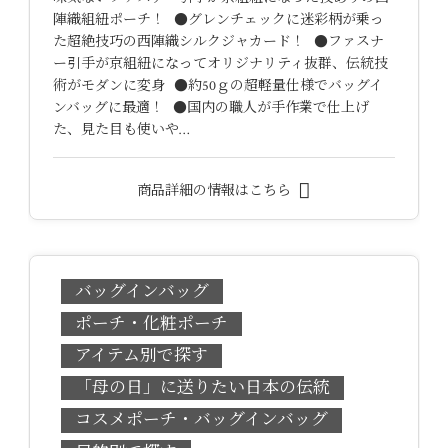
陣織組紐ポーチ！ ●グレンチェックに迷彩柄が乗っ
た超絶技巧の西陣織シルクジャカード！ ●ファスナ
ー引手が京組紐になってオリジナリティ抜群、伝統技
術がモダンに変身 ●約50ｇの超軽量仕様でバッグイ
ンバッグに最適！ ●国内の職人が手作業で仕上げ
た、見た目も使いや…
商品詳細の情報はこちら
バッグインバッグ
ポーチ・化粧ポーチ
アイテム別で探す
「母の日」に送りたい日本の伝統
コスメポーチ・バッグインバッグ