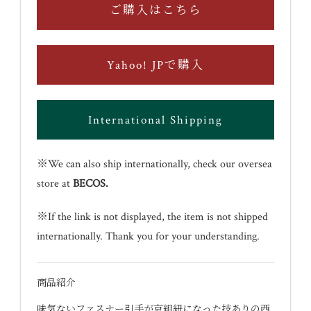
ご購入はこちら
Yahoo! JPで購入
International Shipping
※We can also ship internationally, check our oversea
store at
BECOS
.
※If the link is not displayed, the item is not shipped
internationally. Thank you for your understanding.
商品紹介
味気ないファスナー引手が京組紐になった技ありの西