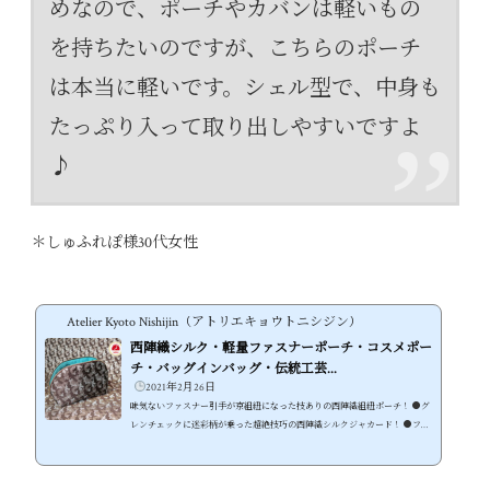
めなので、ポーチやカバンは軽いもの
を持ちたいのですが、こちらのポーチ
は本当に軽いです。シェル型で、中身も
たっぷり入って取り出しやすいですよ
♪
＊しゅふれぽ様30代女性
Atelier Kyoto Nishijin（アトリエキョウトニシジン）
西陣織シルク・軽量ファスナーポーチ・コスメポー
チ・バッグインバッグ・伝統工芸...
2021年2月26日
味気ないファスナー引手が京組紐になった技ありの西陣織組紐ポーチ！ ●グ
レンチェックに迷彩柄が乗った超絶技巧の西陣織シルクジャカード！ ●ファ
スナー引手が京組紐になってオリジナリティ抜群、伝統技術がモダンに変
身 ●約50ｇの超軽量仕様でバッグインバッグに最適！ ●国内の職人が手作業
で仕上げた、見た目も使いやすさも兼ね添えた逸品 西陣織の技術の高さが