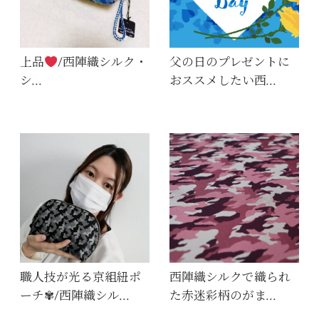
上品
/西陣織シルク・
父の日のプレゼントに
シ…
おススメしたい西…
職人技が光る京組紐ポ
西陣織シルクで織られ
ーチ✾/西陣織シル…
た赤迷彩柄のがま…