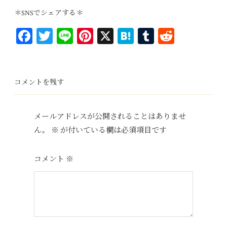
＊SNSでシェアする＊
Fa
T
Li
Pi
X
H
T
R
ce
wi
ne
nt
at
u
ed
bo
tt
er
en
m
di
ok
er
es
a
bl
t
コメントを残す
t
r
メールアドレスが公開されることはありませ
ん。
※
が付いている欄は必須項目です
コメント
※