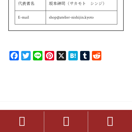
代表者名
坂本神司（サカモト シンジ）
E-mail
shop@atelier-nishijin.kyoto
Fa
T
Li
Pi
X
H
T
R
ce
wi
ne
nt
at
u
ed
bo
tt
er
en
m
di
ok
er
es
a
bl
t
t
r
Category


