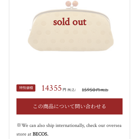
sold out
14355
特別価格
15950
円
円
(税込)
(税込)
※We can also ship internationally, check our oversea
store at
BECOS
.