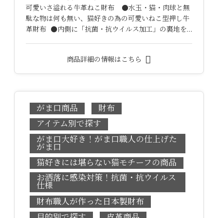
可愛いさ溢れる牛革ねこ財布 ●水玉・猫・肉球と無
駄な物は何も無い、猫好きの為の可愛いねこ型押し牛
革財布 ●内側に「抗菌・抗ウイルス加工」の裏地を…
商品詳細の情報はこちら
がま口商品
財布
アイテム別で探す
がま口大好き！がま口職人の仕上げた
がま口
猫好きには堪らない猫モチーフの商品
お洒落に感染対策！抗菌・抗ウイルス
仕様
財布職人が作った日本製財布
目的別で探す
皮革商品