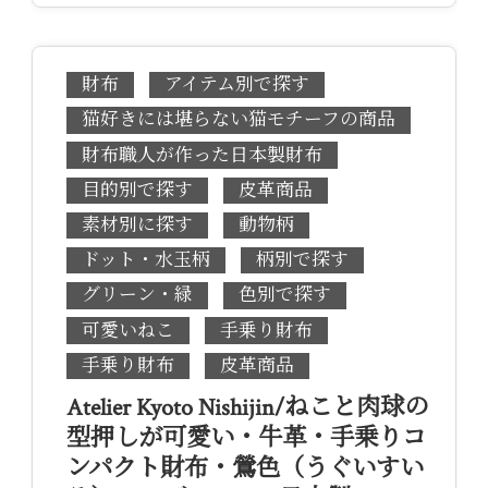
財布
アイテム別で探す
猫好きには堪らない猫モチーフの商品
財布職人が作った日本製財布
目的別で探す
皮革商品
素材別に探す
動物柄
ドット・水玉柄
柄別で探す
グリーン・緑
色別で探す
可愛いねこ
手乗り財布
手乗り財布
皮革商品
Atelier Kyoto Nishijin/ねこと肉球の
型押しが可愛い・牛革・手乗りコ
ンパクト財布・鶯色（うぐいすい