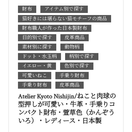
財布
アイテム別で探す
猫好きには堪らない猫モチーフの商品
財布職人が作った日本製財布
目的別で探す
皮革商品
素材別に探す
動物柄
ドット・水玉柄
柄別で探す
イエロー・黄
色別で探す
可愛いねこ
手乗り財布
手乗り財布
皮革商品
Atelier Kyoto Nishijin/ねこと肉球の
型押しが可愛い・牛革・手乗りコ
ンパクト財布・萱草色（かんぞう
いろ）・レディース・日本製