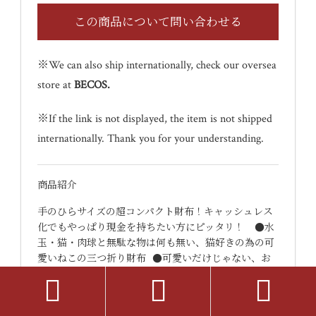
※We can also ship internationally, check our oversea
store at
BECOS
.
※If the link is not displayed, the item is not shipped
internationally. Thank you for your understanding.
商品紹介
手のひらサイズの超コンパクト財布！キャッシュレス
化でもやっぱり現金を持ちたい方にピッタリ！ ●水
玉・猫・肉球と無駄な物は何も無い、猫好きの為の可
愛いねこの三つ折り財布 ●可愛いだけじゃない、お
札・小銭・カードが入る！超本格的なコンパクト財布



●しっとりとした素上げの牛革が使い込む内に経年…