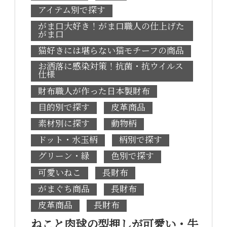
アイテム別で探す
がま口大好き！がま口職人の仕上げた
がま口
猫好きには堪らない猫モチーフの商品
お洒落に感染対策！抗菌・抗ウイルス
仕様
財布職人が作った日本製財布
目的別で探す
皮革商品
素材別に探す
動物柄
ドット・水玉柄
柄別で探す
グリーン・緑
色別で探す
可愛いねこ
長財布
がまぐち商品
長財布
皮革商品
長財布
ねこと肉球の型押しが可愛い・牛