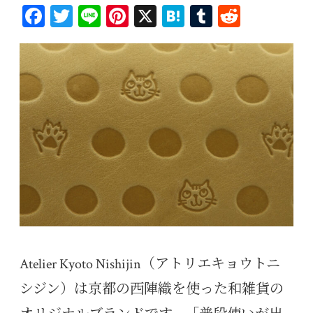
Fa
T
Li
Pi
X
H
T
R
ce
wi
ne
nt
at
u
ed
bo
tt
er
en
m
di
ok
er
es
a
bl
t
t
r
Atelier Kyoto Nishijin（アトリエキョウトニ
シジン）は京都の西陣織を使った和雑貨の