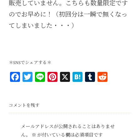
販売していません。こちらも数量限定です
のでお早めに！（初回分は一瞬で無くなっ
てしまいました・・・）
＊SNSでシェアする＊
Fa
T
Li
Pi
X
H
T
R
ce
wi
ne
nt
at
u
ed
bo
tt
er
en
m
di
ok
er
es
a
bl
t
コメントを残す
t
r
メールアドレスが公開されることはありませ
ん。
※
が付いている欄は必須項目です