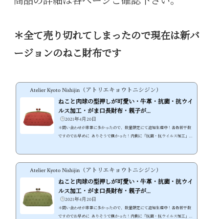
商品の詳細は各ページご確認下さい。
＊全て売り切れてしまったので現在は新バ
ージョンのねこ財布です
Atelier Kyoto Nishijin（アトリエキョウトニシジン）
ねこと肉球の型押しが可愛い・牛革・抗菌・抗ウイ
ルス加工・がま口長財布・親子が...
2021年4月20日
＊問い合わせが非常に多かったので、数量限定にて追加生産中！各色若干数
ですのでお早めに ありそうで無かった！内側に「抗菌・抗ウイルス加工」を
施した可愛いさ溢れる牛革ねこ財布 ●水玉・猫・肉球と無駄な物は何も無
い、猫好きの為の可愛いねこ型押し牛革財布 ●内側に「抗菌・抗ウイルス加
工」の裏地を採用、不安な世の中でも安心して使える財布に ●しっとりとし
Atelier Kyoto Nishijin（アトリエキョウトニシジン）
た素上げの牛革が使い込む内に経年変化も楽しめる！長く使えるねこ財布 ●
可愛いだけじゃないスマホも入る大容量！本格的な機能性がま口ねこ財布 ●
ねこと肉球の型押しが可愛い・牛革・抗菌・抗ウイ
本体色に合...
ルス加工・がま口長財布・親子が...
2021年4月20日
＊問い合わせが非常に多かったので、数量限定にて追加生産中！各色若干数
ですのでお早めに ありそうで無かった！内側に「抗菌・抗ウイルス加工」を