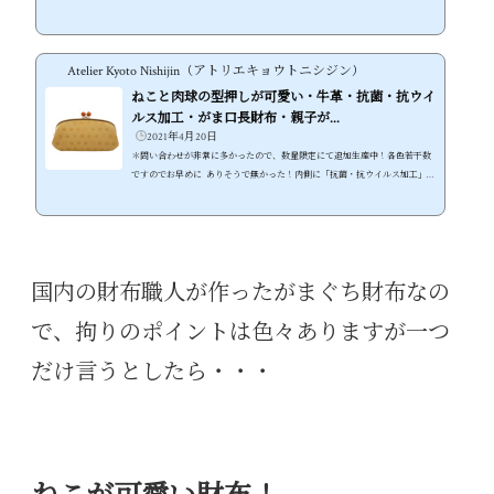
施した可愛いさ溢れる牛革ねこ財布 ●水玉・猫・肉球と無駄な物は何も無
い、猫好きの為の可愛いねこ型押し牛革財布 ●内側に「抗菌・抗ウイルス加
工」の裏地を採用、不安な世の中でも安心して使える財布に ●しっとりとし
Atelier Kyoto Nishijin（アトリエキョウトニシジン）
た素上げの牛革が使い込む内に経年変化も楽しめる！長く使えるねこ財布 ●
可愛いだけじゃないスマホも入る大容量！本格的な機能性がま口ねこ財布 ●
ねこと肉球の型押しが可愛い・牛革・抗菌・抗ウイ
本体...
ルス加工・がま口長財布・親子が...
2021年4月20日
＊問い合わせが非常に多かったので、数量限定にて追加生産中！各色若干数
ですのでお早めに ありそうで無かった！内側に「抗菌・抗ウイルス加工」を
施した可愛いさ溢れる牛革ねこ財布 ●水玉・猫・肉球と無駄な物は何も無
い、猫好きの為の可愛いねこ型押し牛革財布 ●内側に「抗菌・抗ウイルス加
工」の裏地を採用、不安な世の中でも安心して使える財布に ●しっとりとし
た素上げの牛革が使い込む内に経年変化も楽しめる！長く使えるねこ財布 ●
可愛いだけじゃないスマホも入る大容量！本格的な機能性がま口ねこ財布 ●
国内の財布職人が作ったがまぐち財布なの
本体...
で、拘りのポイントは色々ありますが一つ
だけ言うとしたら・・・