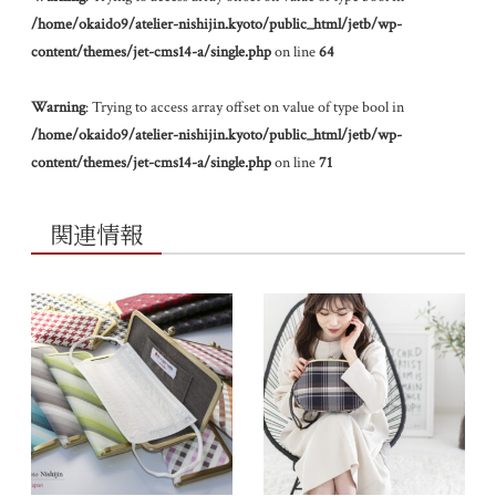
/home/okaido9/atelier-nishijin.kyoto/public_html/jetb/wp-
content/themes/jet-cms14-a/single.php
on line
64
Warning
: Trying to access array offset on value of type bool in
/home/okaido9/atelier-nishijin.kyoto/public_html/jetb/wp-
content/themes/jet-cms14-a/single.php
on line
71
関連情報