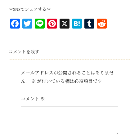
＊SNSでシェアする＊
Fa
T
Li
Pi
X
H
T
R
ce
wi
ne
nt
at
u
ed
bo
tt
er
en
m
di
ok
er
es
a
bl
t
コメントを残す
t
r
メールアドレスが公開されることはありませ
ん。
※
が付いている欄は必須項目です
コメント
※