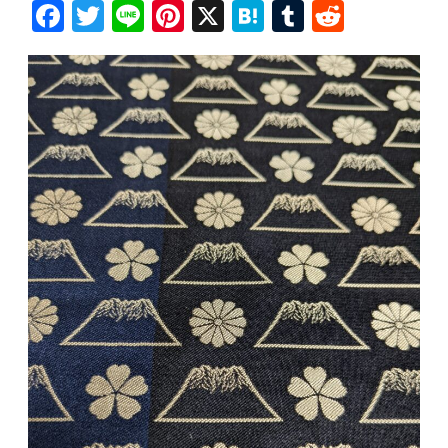
Fa
T
Li
Pi
X
H
T
R
ce
wi
ne
nt
at
u
ed
bo
tt
er
en
m
di
ok
er
es
a
bl
t
t
r