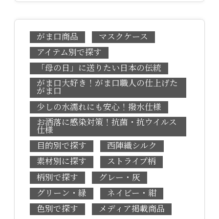
がま口商品
マスクケース
アイテム別で探す
「母の日」に送りたい日本の伝統
がま口大好き！がま口職人の仕上げた
がま口
少しの水濡れにも安心！撥水仕様
お洒落に感染対策！抗菌・抗ウイルス
仕様
目的別で探す
西陣織シルク
素材別に探す
ストライプ柄
柄別で探す
グレー・灰
グリーン・緑
ネイビー・紺
色別で探す
メディア掲載商品