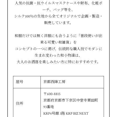
人気の抗菌・抗ウイルスマスクケースや財布、化粧ポ
ーチ、バッグ等を、
シルク100％の生地から全てオリジナルで企画・製造・
販売しています。
和服だけでは無く洋服にも合うように「普段使いが出
来る可愛い和雑貨」を
コンセプトの一つに掲げ、伝統的な職人技でモダンに
生まれ変わった和小物達は、
大人のお洒落を楽しみたい方に特におすすめです。
屋号
京都西陣工房
〒600-8815
京都府京都市下京区中堂寺粟田町
住所
93番地
KRP4号館 3階 KRP BIZ NEXT