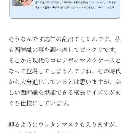
応仁の乱の時代に誕生した西陣織が令和の必需品「マスクケース」に生まれ
変わって登場！ ●内生地に抗菌・抗ウイルス加工を施し、中のマスクを常に
清潔に持ち運び！ ●片手で簡単開け閉め、サッと取り出し、サッと仕舞え
る、がま口タイプのマスクケース ●置いてあるだけで様になる、西陣織シル
クの圧倒的な存在感、撥水加工でちょっとした水濡れにも安心 https://youtu.b
e/2XIYtaWwX9k 機能性の高さとデザイン性を両立したケースで、マスク生活
を快適に 世界規模で猛威を振るう新型ウイルスの影響により...
そうなんです応仁の乱出てくるんです、私
も西陣織の事を調べ直してビックリです。
そこから現代のコロナ禍にマスクケースと
なって登場してしまうんですね。その時代
から大分進化しているとは思いますが、美
しい西陣織を堪能できる横長サイズのがま
ぐち仕様にしています。
仰るようにウレタンマスクも入りますが、