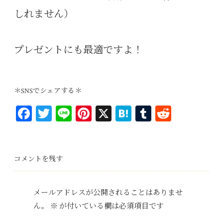
しれません）
プレゼントにも最適ですよ！
＊SNSでシェアする＊
Fa
T
Li
Pi
X
H
T
R
ce
wi
ne
nt
at
u
ed
bo
tt
er
en
m
di
ok
er
es
a
bl
t
コメントを残す
t
r
メールアドレスが公開されることはありませ
ん。
※
が付いている欄は必須項目です