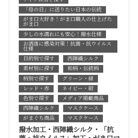
「母の日」に送りたい日本の伝統
がま口大好き！がま口職人の仕上げた
がま口
少しの水濡れにも安心！撥水仕様
お洒落に感染対策！抗菌・抗ウイルス
仕様
目的別で探す
西陣織シルク
素材別に探す
和柄・伝統柄
柄別で探す
グリーン・緑
レッド・赤
ネイビー・紺
色別で探す
メディア掲載商品
西陣織シルク
マスクケース
がまぐち商品
マスクケース
撥水加工・西陣織シルク・「抗