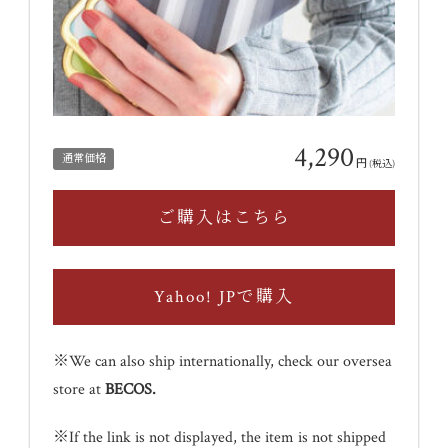
4,290
通常価格
円
(税込)
ご購入はこちら
Yahoo! JPで購入
※We can also ship internationally, check our oversea
store at
BECOS
.
※If the link is not displayed, the item is not shipped