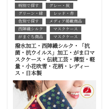
柄別で探す
グレー・灰
グリーン・緑
レッド・赤
色別で探す
メディア掲載商品
西陣織シルク
マスクケース
がまぐち商品
マスクケース
撥水加工・西陣織シルク・「抗
菌・抗ウイルス」加工・がま口マ
スクケース・伝統工芸・薄型・軽
量・小花吹雪・花柄・レディー
ス・日本製