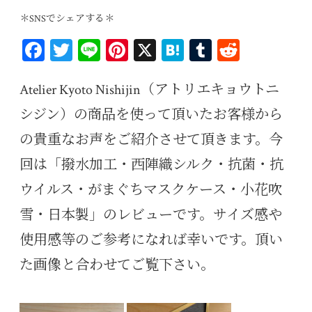
＊SNSでシェアする＊
Fa
T
Li
Pi
X
H
T
R
ce
wi
ne
nt
at
u
ed
bo
tt
er
en
m
di
Atelier Kyoto Nishijin（アトリエキョウトニ
ok
er
es
a
bl
t
シジン）の商品を使って頂いたお客様から
t
r
の貴重なお声をご紹介させて頂きます。今
回は「撥水加工・西陣織シルク・抗菌・抗
ウイルス・がまぐちマスクケース・小花吹
雪・日本製」のレビューです。サイズ感や
使用感等のご参考になれば幸いです。頂い
た画像と合わせてご覧下さい。