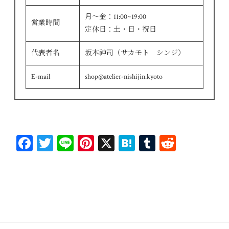
月～金：11:00~19:00
営業時間
定休日：土・日・祝日
代表者名
坂本神司（サカモト シンジ）
E-mail
shop@atelier-nishijin.kyoto
Fa
T
Li
Pi
X
H
T
R
ce
wi
ne
nt
at
u
ed
bo
tt
er
en
m
di
ok
er
es
a
bl
t
t
r