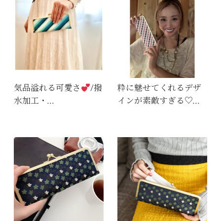
気品溢れる可愛さ
/撥
粋に魅せてくれるデザ
水加工・…
インが素敵すぎる♡…