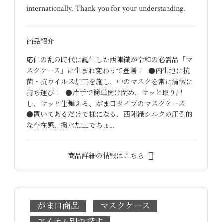
internationally. Thank you for your understanding.
商品紹介
応仁の乱の時代に誕生した西陣織が令和の必需品「マ
スクケース」に生まれ変わって登場！ ●内生地に抗
菌・抗ウイルス加工を施し、中のマスクを常に清潔に
持ち運び！ ●片手で簡単開け閉め、サッと取り出
し、サッと仕舞える、がま口タイプのマスクケース
●置いてあるだけで様になる、西陣織シルクの圧倒的
な存在感、撥水加工でちょ…
商品詳細の情報はこちら
がま口商品
マスクケース
アイテム別で探す