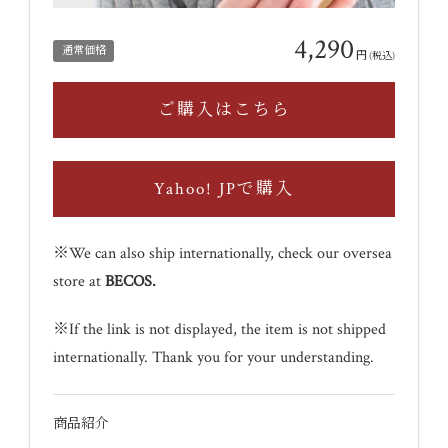
4,290
通常価格
円
(税込)
ご購入はこちら
Yahoo! JPで購入
※We can also ship internationally, check our oversea
store at
BECOS
.
※If the link is not displayed, the item is not shipped
internationally. Thank you for your understanding.
商品紹介