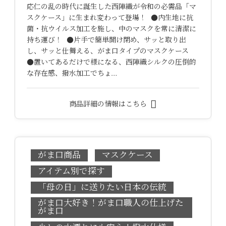
応仁の乱の時代に誕生した西陣織が令和の必需品「マ
スクケース」に生まれ変わって登場！ ●内生地に抗
菌・抗ウイルス加工を施し、中のマスクを常に清潔に
持ち運び！ ●片手で簡単開け閉め、サッと取り出
し、サッと仕舞える、がま口タイプのマスクケース
●置いてあるだけで様になる、西陣織シルクの圧倒的
な存在感、撥水加工でちょ…
商品詳細の情報はこちら
がま口商品
マスクケース
アイテム別で探す
「母の日」に送りたい日本の伝統
がま口大好き！がま口職人の仕上げた
がま口