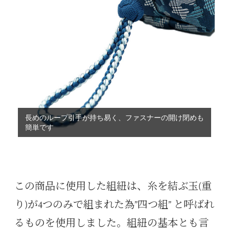
長めのループ引手が持ち易く、ファスナーの開け閉めも
簡単です
小田巻の丸い形が可愛いワンポイントになっています
この商品に使用した組紐は、糸を結ぶ玉(重
り)が4つのみで組まれた為”四つ組” と呼ばれ
るものを使用しました。組紐の基本とも言