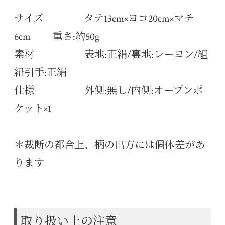
サイズ タテ13cm×ヨコ20cm×マチ
6cm 重さ:約50g
素材 表地:正絹/裏地:レーヨン/組
紐引手:正絹
仕様 外側:無し/内側:オープンポ
ケット×1
＊裁断の都合上、柄の出方には個体差があ
ります
取り扱い上の注意