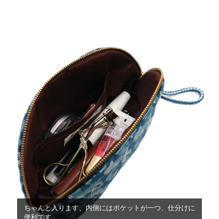
ちゃんと入ります、内側にはポケットが一つ、仕分けに
便利です
ブルー迷彩にはブラウンの裏地を合わせました