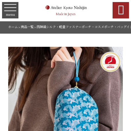

menu
ホーム
>
商品一覧
>
西陣織シルク・軽量ファスナーポーチ・コスメポーチ・バッグイ