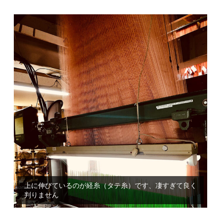
上に伸びているのが経糸（タテ糸）です、凄すぎて良く
こちらは高速織機と呼ばれるものです、所謂電子ジャカ
判りません
ードで紋紙の代わりにデータで糸の操作を行います