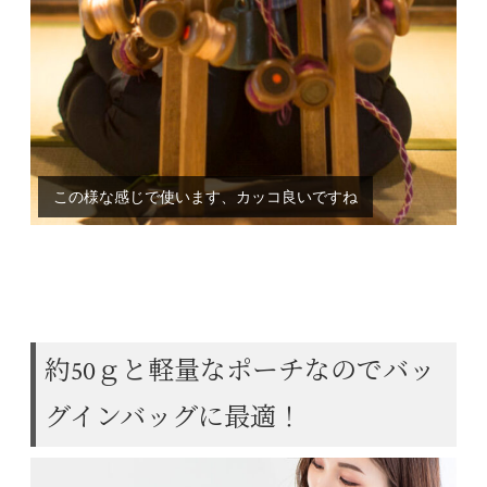
角台と呼ばれるものです、シンプルで逆に綺麗に組むの
この様な感じで使います、カッコ良いですね
が難しいとされています
約50ｇと軽量なポーチなのでバッ
グインバッグに最適！