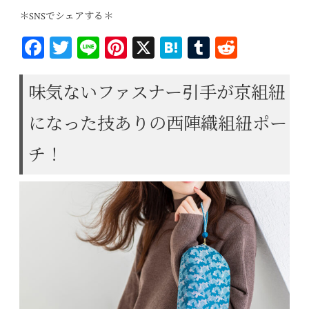
＊SNSでシェアする＊
Fa
T
Li
Pi
X
H
T
R
ce
wi
ne
nt
at
u
ed
bo
tt
er
en
m
di
味気ないファスナー引手が京組紐
ok
er
es
a
bl
t
になった技ありの西陣織組紐ポー
t
r
チ！