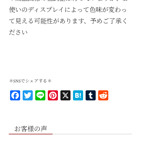
使いのディスプレイによって色味が変わっ
て見える可能性があります、予めご了承く
ださい
＊SNSでシェアする＊
Fa
T
Li
Pi
X
H
T
R
ce
wi
ne
nt
at
u
ed
bo
tt
er
en
m
di
ok
er
es
a
bl
t
お客様の声
t
r