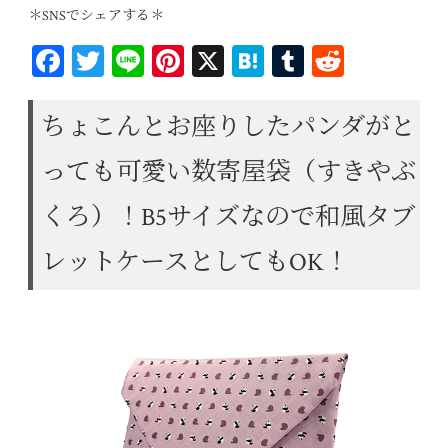
＊SNSでシェアする＊
Fa
T
Li
Pi
X
H
T
R
ce
wi
ne
nt
at
u
ed
bo
tt
er
en
m
di
ちょこんとお座りしたパンダがと
ok
er
es
a
bl
t
っても可愛い数寄屋袋（すきやぶ
t
r
くろ）！B5サイズなので和風タブ
レットケースとしてもOK！