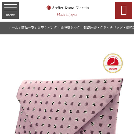

menu
ホーム
>
商品一覧
>
お座りパンダ・西陣織シルク・数寄屋袋・クラッチバッグ・伝統