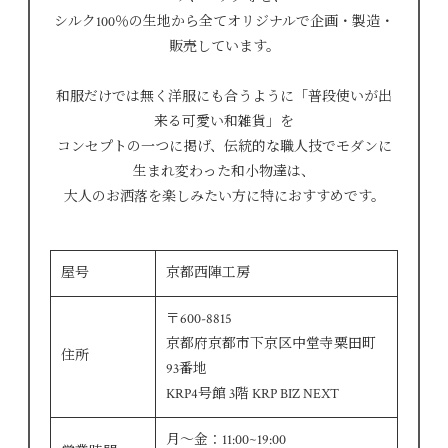
シルク100％の生地から全てオリジナルで企画・製造・
販売しています。
和服だけでは無く洋服にも合うように「普段使いが出
来る可愛い和雑貨」を
コンセプトの一つに掲げ、伝統的な職人技でモダンに
生まれ変わった和小物達は、
大人のお洒落を楽しみたい方に特におすすめです。
屋号
京都西陣工房
〒600-8815
京都府京都市下京区中堂寺粟田町
住所
93番地
KRP4号館 3階 KRP BIZ NEXT
月～金：11:00~19:00