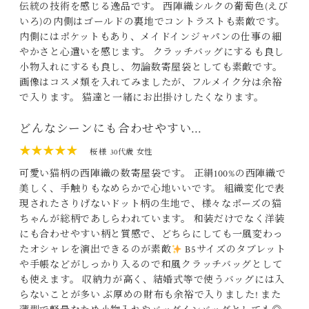
伝統の技術を感じる逸品です。 西陣織シルクの葡萄色(えび
いろ)の内側はゴールドの裏地でコントラストも素敵です。
内側にはポケットもあり、メイドインジャパンの仕事の細
やかさと心遣いを感じます。 クラッチバッグにするも良し
小物入れにするも良し、勿論数寄屋袋としても素敵です。
画像はコスメ類を入れてみましたが、フルメイク分は余裕
で入ります。 猫達と一緒にお出掛けしたくなります。
どんなシーンにも合わせやすい…
★★★★★
桜 様
30代歳
女性
可愛い猫柄の西陣織の数寄屋袋です。 正絹100%の西陣織で
美しく、手触りもなめらかで心地いいです。 組織変化で表
現されたさりげないドット柄の生地で、様々なポーズの猫
ちゃんが総柄であしらわれています。 和装だけでなく洋装
にも合わせやすい柄と質感で、どちらにしても一風変わっ
たオシャレを演出できるのが素敵
B5サイズのタブレット
や手帳などがしっかり入るので和風クラッチバッグとして
も使えます。 収納力が高く、結婚式等で使うバッグには入
らないことが多い ぶ厚めの財布も余裕で入りました! また