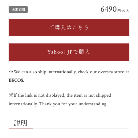
6490
通常価格
円
(税込)
ご購入はこちら
Yahoo! JPで購入
※We can also ship internationally, check our oversea store at
BECOS
.
※If the link is not displayed, the item is not shipped
internationally. Thank you for your understanding.
説明