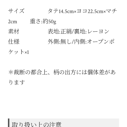
サイズ タテ14.5cm×ヨコ22.5cm×マチ
2cm 重さ:約50g
素材 表地:正絹/裏地:レーヨン
仕様 外側:無し/内側:オープンポ
ケット×1
＊裁断の都合上、柄の出方には個体差があ
ります
取り扱い上の注意