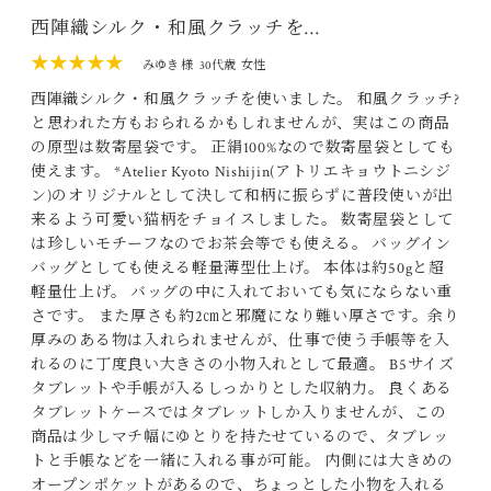
西陣織シルク・和風クラッチを…
★★★★★
みゆき 様
30代歳
女性
西陣織シルク・和風クラッチを使いました。 和風クラッチ?
と思われた方もおられるかもしれませんが、実はこの商品
の原型は数寄屋袋です。 正絹100%なので数寄屋袋としても
使えます。 *Atelier Kyoto Nishijin(アトリエキョウトニシジ
ン)のオリジナルとして決して和柄に振らずに普段使いが出
来るよう可愛い猫柄をチョイスしました。 数寄屋袋として
は珍しいモチーフなのでお茶会等でも使える。 バッグイン
バッグとしても使える軽量薄型仕上げ。 本体は約50gと超
軽量仕上げ。 バッグの中に入れておいても気にならない重
さです。 また厚さも約2㎝と邪魔になり難い厚さです。余り
厚みのある物は入れられませんが、仕事で使う手帳等を入
れるのに丁度良い大きさの小物入れとして最適。 B5サイズ
タブレットや手帳が入るしっかりとした収納力。 良くある
タブレットケースではタブレットしか入りませんが、この
商品は少しマチ幅にゆとりを持たせているので、タブレッ
トと手帳などを一緒に入れる事が可能。 内側には大きめの
オープンポケットがあるので、ちょっとした小物を入れる