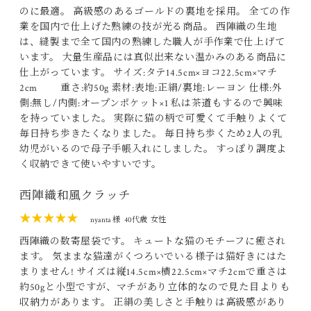
のに最適。 高級感のあるゴールドの裏地を採用。 全ての作
業を国内で仕上げた熟練の技が光る商品。 西陣織の生地
は、縫製まで全て国内の熟練した職人が手作業で仕上げて
います。 大量生産品には真似出来ない温かみのある商品に
仕上がっています。 サイズ:タテ14.5cm×ヨコ22.5cm×マチ
2cm 重さ:約50g 素材:表地:正絹/裏地:レーヨン 仕様:外
側:無し/内側:オープンポケット×1 私は茶道もするので興味
を持っていました。 実際に猫の柄で可愛くて手触りよくて
毎日持ち歩きたくなりました。 毎日持ち歩くため2人の乳
幼児がいるので母子手帳入れにしました。 すっぽり調度よ
く収納できて使いやすいです。
西陣織和風クラッチ
★★★★★
nyanta 様
40代歳
女性
西陣織の数寄屋袋です。 キュートな猫のモチーフに癒され
ます。 気ままな猫達がくつろいでいる様子は猫好きにはた
まりません! サイズは縦14.5cm×横22.5cm×マチ2cmで重さは
約50gと小型ですが、マチがあり立体的なので見た目よりも
収納力があります。 正絹の美しさと手触りは高級感があり