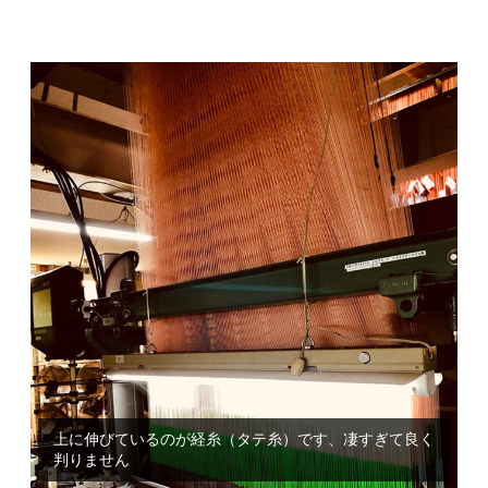
上に伸びているのが経糸（タテ糸）です、凄すぎて良く
こちらは高速織機と呼ばれるものです、所謂電子ジャカ
判りません
ードで紋紙の代わりにデータで糸の操作を行います