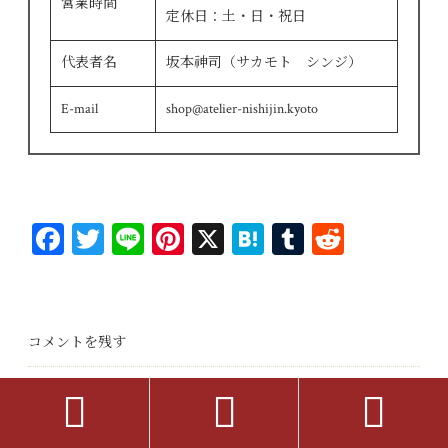
営業時間
定休日：土・日・祝日
代表者名
坂本神司（サカモト シンジ）
E-mail
shop@atelier-nishijin.kyoto
Fa
T
Li
Pi
X
H
T
R
ce
wi
ne
nt
at
u
ed
bo
tt
er
en
m
di
ok
er
es
a
bl
t
コメントを残す
t
r



メールアドレスが公開されることはありませ
ん。
※
が付いている欄は必須項目です