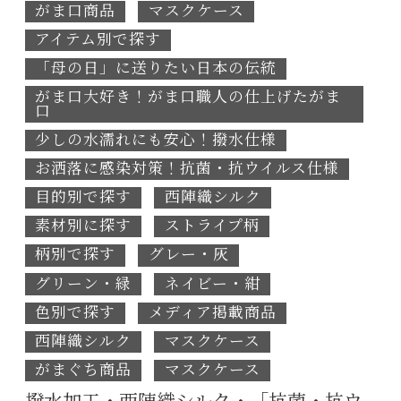
がま口商品
マスクケース
アイテム別で探す
「母の日」に送りたい日本の伝統
がま口大好き！がま口職人の仕上げたがま
口
少しの水濡れにも安心！撥水仕様
お洒落に感染対策！抗菌・抗ウイルス仕様
目的別で探す
西陣織シルク
素材別に探す
ストライプ柄
柄別で探す
グレー・灰
グリーン・緑
ネイビー・紺
色別で探す
メディア掲載商品
西陣織シルク
マスクケース
がまぐち商品
マスクケース