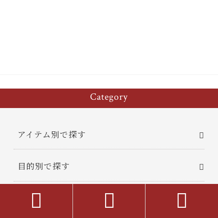
bo
tt
er
en
m
di
ok
er
es
a
bl
t
t
r
Category
アイテム別で探す
目的別で探す



素材別に探す