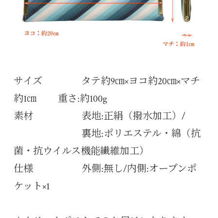
サイズ タテ約9㎝×ヨコ約20㎝×マチ
約1㎝ 重さ:約100g
素材 表地:正絹（撥水加工）/
裏地:ポリエステル・綿（抗
菌・抗ウイルス機能繊維加工）
仕様 外側:無し/内側:オープンポ
ケット×1