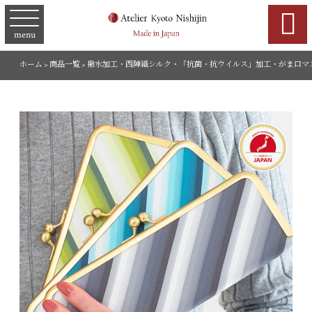

menu
ホーム
>
商品一覧
>
撥水加工・西陣織シルク・「抗菌・抗ウイルス」加工・がま口マ