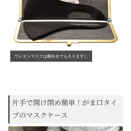
ウレタンマスクは横向きでも入りますし
柔らかいので縦向きにも入れる事が出来ます
片手で開け閉め簡単！がま口タイ
プのマスクケース