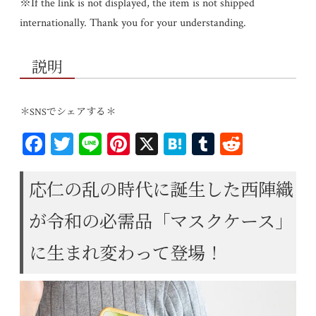
※If the link is not displayed, the item is not shipped
internationally. Thank you for your understanding.
説明
＊SNSでシェアする＊
Fa
T
Li
Pi
X
H
T
R
ce
wi
ne
nt
at
u
ed
bo
tt
er
en
m
di
応仁の乱の時代に誕生した西陣織
ok
er
es
a
bl
t
が令和の必需品「マスクケース」
t
r
に生まれ変わって登場！