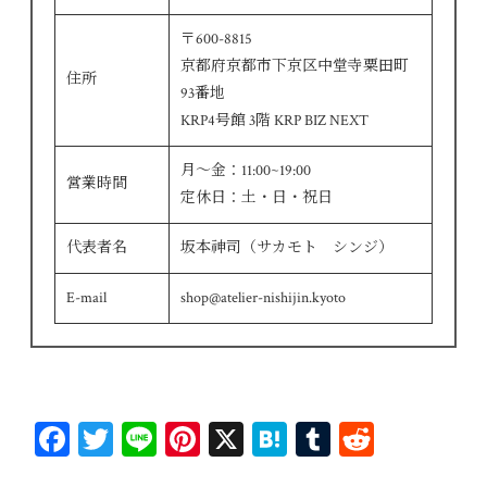
〒600-8815
京都府京都市下京区中堂寺粟田町
住所
93番地
KRP4号館 3階 KRP BIZ NEXT
月～金：11:00~19:00
営業時間
定休日：土・日・祝日
代表者名
坂本神司（サカモト シンジ）
E-mail
shop@atelier-nishijin.kyoto
Fa
T
Li
Pi
X
H
T
R
ce
wi
ne
nt
at
u
ed