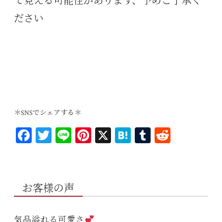
て見える可能性があります、予めご了承く
ださい
＊SNSでシェアする＊
Fa
T
Li
Pi
X
H
T
R
ce
wi
ne
nt
at
u
ed
bo
tt
er
en
m
di
ok
er
es
a
bl
t
お客様の声
t
r
気品溢れる可愛さ