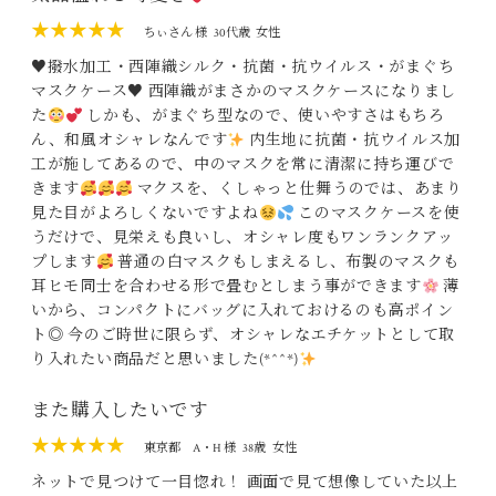
★★★★★
ちぃさん 様
30代歳
女性
♥️
撥水加工・西陣織シルク・抗菌・抗ウイルス・がまぐち
マスクケース
♥️
西陣織がまさかのマスクケースになりまし
た
しかも、がまぐち型なので、使いやすさはもちろ
ん、和風オシャレなんです
内生地に抗菌・抗ウイルス加
工が施してあるので、中のマスクを常に清潔に持ち運びで
きます
マクスを、くしゃっと仕舞うのでは、あまり
見た目がよろしくないですよね
このマスクケースを使
うだけで、見栄えも良いし、オシャレ度もワンランクアッ
プします
普通の白マスクもしまえるし、布製のマスクも
耳ヒモ同士を合わせる形で畳むとしまう事ができます
薄
いから、コンパクトにバッグに入れておけるのも高ポイン
ト◎ 今のご時世に限らず、オシャレなエチケットとして取
り入れたい商品だと思いました(*^^*)
また購入したいです
★★★★★
東京都
A・H 様
38歳
女性
ネットで見つけて一目惚れ！ 画面で見て想像していた以上