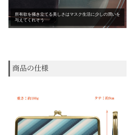
所有欲を掻き立てる美しさはマスク生活に少しの潤いを
与えてくれそう
撥水加工してあるので、多少に水濡れにも安心です
商品の仕様