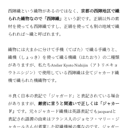
西陣織という織物があるのではなく、
京都の西陣地区で織
られた織物なので「西陣織」
という訳です。正絹以外の素
材を使っても西陣織ですし、正絹を使っても別の地域で織
られれば～織と呼ばれます。
織物には大まかに分けて手機（てばた）で織る手織りと、
織機（しょっき）を使って織る機織（はたおり）の二種類
がありますが、私たちAtelier Kyoto Nishijin（アトリエキョ
ウトニシジン）で使用している西陣織は全てジャカード織
機で織られた機織物です。
＊良く日本の表記で「ジャガード」と表記されている場合
がありますが、
厳密に言うと間違いで正しくは「ジャカー
ド」
です。元々ジャカード織機は英語表記でもjacquardと
表記され語源の由来はフランス人のジョセフ・マリー・ジ
ャカールさんが考案した紋織機械の事なのです。ジャガー