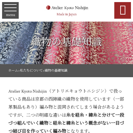

menu
織物の基礎知識
ホーム
>
私たちについて
>
織物の基礎知識
Atelier Kyoto Nishijin（アトリエキョウトニシジン）で扱っ
ている商品は京都の西陣織の織物を使用しています（一部
革製品もあり）編み物と混同されてしまう場合があるよう
ですが、二つの明確な違いは
糸を経糸・緯糸と分けて一段
づつ組んでいく織物
と
経糸と緯糸という概念がない一目づ
つ結び目を作っていく編み物
となります。