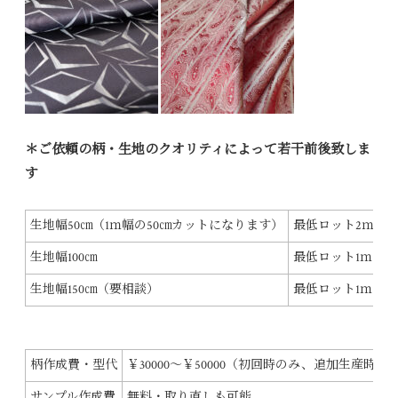
＊ご依頼の柄・生地のクオリティによって若干前後致しま
す
生地幅50㎝（1ｍ幅の50㎝カットになります）
最低ロット2ｍか
生地幅100㎝
最低ロット1ｍから
生地幅150㎝（要相談）
最低ロット1ｍから
柄作成費・型代
￥30000～￥50000（初回時のみ、追加生産時に
サンプル作成費
無料・取り直しも可能